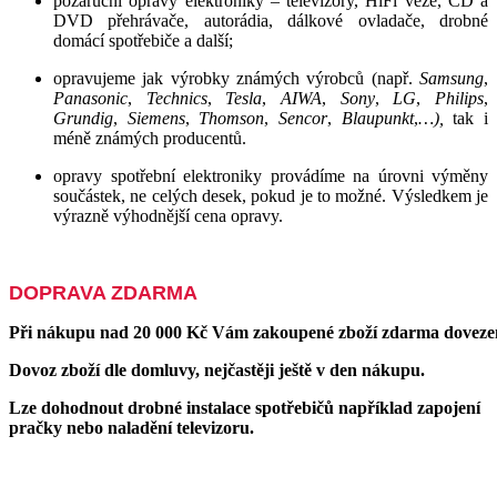
pozáruční opravy elektroniky – televizory, HiFi věže, CD a
DVD přehrávače, autorádia, dálkové ovladače, drobné
domácí spotřebiče a další;
opravujeme jak výrobky známých výrobců (např.
Samsung
,
Panasonic
,
Technics
,
Tesla
,
AIWA
,
Sony
,
LG
,
Philips
,
Grundig
,
Siemens
,
Thomson
,
Sencor
,
Blaupunkt
,
…),
tak i
méně známých producentů.
opravy spotřební elektroniky provádíme na úrovni výměny
součástek, ne celých desek, pokud je to možné. Výsledkem je
výrazně výhodnější cena opravy.
DOPRAVA ZDARMA
Při nákupu nad 20 
000 Kč Vám zakoupené zboží zdarma doveze
Dovoz zboží dle domluvy, nejčastěji ještě v den nákupu.
Lze dohodnout drobné instalace spotřebičů například zapojení
pračky nebo naladění televizoru.