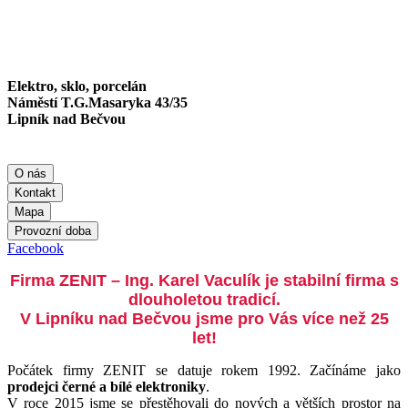
Elektro, sklo, porcelán
Náměstí T.G.Masaryka 43/35
Lipník nad Bečvou
O nás
Kontakt
Mapa
Provozní doba
Facebook
Firma ZENIT – Ing. Karel Vaculík je stabilní firma s
dlouholetou tradicí.
V Lipníku nad Bečvou jsme pro Vás více než 25
let!
Počátek firmy ZENIT se datuje rokem 1992. Začínáme jako
prodejci černé a bílé elektroniky
.
V roce 2015 jsme se přestěhovali do nových a větších prostor na